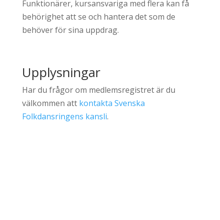
Funktionärer, kursansvariga med flera kan få
behörighet att se och hantera det som de
behöver för sina uppdrag.
Upplysningar
Har du frågor om medlemsregistret är du
välkommen att
kontakta Svenska
Folkdansringens kansli
.
Följ oss!
På sociala medier finns Svenska
Folkdansringen och inspirerar med inlägg,
bilder och filmer.