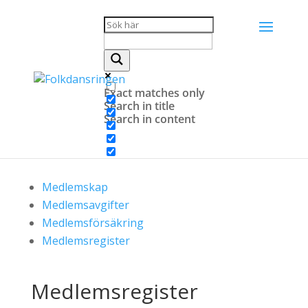
Hem
»
Förening och funktionär
»
Medlemskap
»
Medlemsregister
Exact matches only
Search in title
Search in content
Medlemskap
Medlemsavgifter
Medlemsförsäkring
Medlemsregister
Medlemsregister