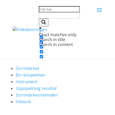
Hem
»
Vår verksamhet
»
Zornmärket
»
Historik
Exact matches only
Search in title
Search in content
Zornmärket
Bli riksspelman
Instrument
Uppspelning resultat
Zornmärkesnämnden
Historik