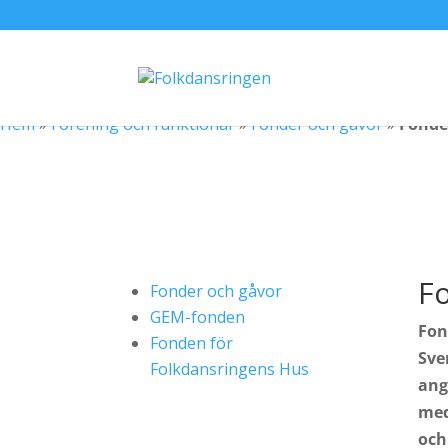
Hem
»
Förening och funktionär
»
Fonder och gåvor
»
Fonde
F
Fonder och gåvor
GEM-fonden
Fon
Fonden för
Sve
Folkdansringens Hus
ang
med
och