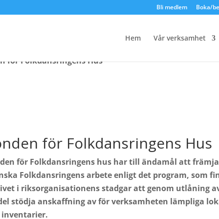
Bli medlem
Boka/be
Hem
Vår verksamhet
n för Folkdansringens Hus
onden för Folkdansringens Hus
den för Folkdansringens hus har till ändamål att främja
nska Folkdansringens arbete enligt det program, som fi
ivet i riksorganisationens stadgar att genom utlåning a
el stödja anskaffning av för verksamheten lämpliga lok
 inventarier.