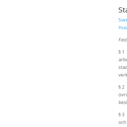
St
Sve
Hus
Fast
§ 1
arb
sta
ver
§ 2
övr
bes
§ 3
och 