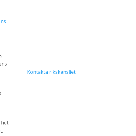
Högtidsgåva
: Vill du hylla en
person genom en gåva till
Svenska Folkdansringen?
ens
Bidra till Folkdansringens
verksamhet genom någon av
våra fonder.
ns
Swish 123 288 23 48
nens
Kontakta rikskansliet
för
gåvokort och fondval, och om
du hellre vill betala till
s
bankkonto.
rhet
t.