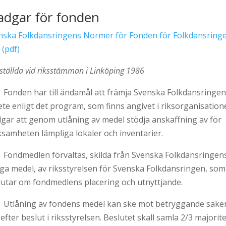
adgar för fonden
nska Folkdansringens Normer för Fonden för Folkdansring
 (pdf)
ställda vid riksstämman i Linköping 1986
 Fonden har till ändamål att främja Svenska Folkdansringe
ete enligt det program, som finns angivet i riksorganisatio
dgar att genom utlåning av medel stödja anskaffning av för
ksamheten lämpliga lokaler och inventarier.
 Fondmedlen förvaltas, skilda från Svenska Folkdansringen
iga medel, av riksstyrelsen för Svenska Folkdansringen, som
lutar om fondmedlens placering och utnyttjande.
 Utlåning av fondens medel kan ske mot betryggande säke
efter beslut i riksstyrelsen. Beslutet skall samla 2/3 majorite