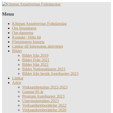
Menu
Klippan Amatörernas Folkdanslag
Om föreningen
Om danserna
Kontakt / Hitta hit
Föreningens historia
Länkar till Intressanta aktiviteter
Bilder
Bilder från 2019
Bilder Från 2021
Bilder från 2022
Bilder Nationaldagen 2023
Bilder från besök Augsburger 2023
Länkar
Arkiv
Verksamhetsplan 2022-2023
Gunnar 85 år
Program Augsburger 2023
Uppvisningsdans 2023
Verksamhetsberättelse 2022
Verksamhetsberättelse 2020