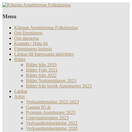
Menu
Klippan Amatörernas Folkdanslag
Om föreningen
Om danserna
Kontakt / Hitta hit
Föreningens historia
Länkar till Intressanta aktiviteter
Bilder
Bilder från 2019
Bilder Från 2021
Bilder från 2022
Bilder Nationaldagen 2023
Bilder från besök Augsburger 2023
Länkar
Arkiv
Verksamhetsplan 2022-2023
Gunnar 85 år
Program Augsburger 2023
Uppvisningsdans 2023
Verksamhetsberättelse 2022
Verksamhetsberättelse 2020