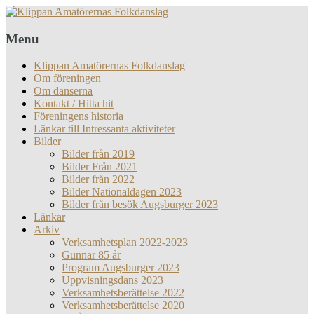
Menu
Klippan Amatörernas Folkdanslag
Om föreningen
Om danserna
Kontakt / Hitta hit
Föreningens historia
Länkar till Intressanta aktiviteter
Bilder
Bilder från 2019
Bilder Från 2021
Bilder från 2022
Bilder Nationaldagen 2023
Bilder från besök Augsburger 2023
Länkar
Arkiv
Verksamhetsplan 2022-2023
Gunnar 85 år
Program Augsburger 2023
Uppvisningsdans 2023
Verksamhetsberättelse 2022
Verksamhetsberättelse 2020