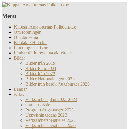
Menu
Klippan Amatörernas Folkdanslag
Om föreningen
Om danserna
Kontakt / Hitta hit
Föreningens historia
Länkar till Intressanta aktiviteter
Bilder
Bilder från 2019
Bilder Från 2021
Bilder från 2022
Bilder Nationaldagen 2023
Bilder från besök Augsburger 2023
Länkar
Arkiv
Verksamhetsplan 2022-2023
Gunnar 85 år
Program Augsburger 2023
Uppvisningsdans 2023
Verksamhetsberättelse 2022
Verksamhetsberättelse 2020