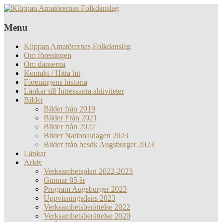
Menu
Klippan Amatörernas Folkdanslag
Om föreningen
Om danserna
Kontakt / Hitta hit
Föreningens historia
Länkar till Intressanta aktiviteter
Bilder
Bilder från 2019
Bilder Från 2021
Bilder från 2022
Bilder Nationaldagen 2023
Bilder från besök Augsburger 2023
Länkar
Arkiv
Verksamhetsplan 2022-2023
Gunnar 85 år
Program Augsburger 2023
Uppvisningsdans 2023
Verksamhetsberättelse 2022
Verksamhetsberättelse 2020