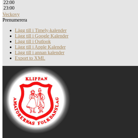
22:00
23:00
Veckovy
Prenumerera
Lägg till i Timely-kalender
Lägg till i Google Kalender
Lägg till i Outlook
Lägg till i Apple Kalender
Lägg till i annan kalender
Export to XML