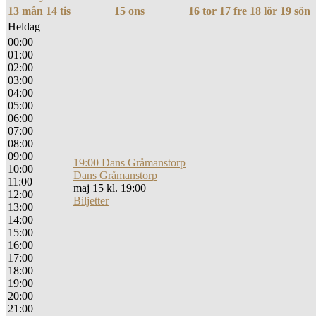
13
mån
14
tis
15
ons
16
tor
17
fre
18
lör
19
sön
Heldag
00:00
01:00
02:00
03:00
04:00
05:00
06:00
07:00
08:00
09:00
19:00
Dans Gråmanstorp
10:00
Dans Gråmanstorp
11:00
maj 15 kl. 19:00
12:00
Biljetter
13:00
14:00
15:00
16:00
17:00
18:00
19:00
20:00
21:00