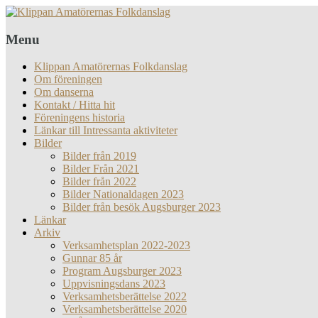
Menu
Klippan Amatörernas Folkdanslag
Om föreningen
Om danserna
Kontakt / Hitta hit
Föreningens historia
Länkar till Intressanta aktiviteter
Bilder
Bilder från 2019
Bilder Från 2021
Bilder från 2022
Bilder Nationaldagen 2023
Bilder från besök Augsburger 2023
Länkar
Arkiv
Verksamhetsplan 2022-2023
Gunnar 85 år
Program Augsburger 2023
Uppvisningsdans 2023
Verksamhetsberättelse 2022
Verksamhetsberättelse 2020