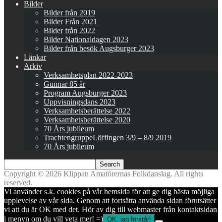
Bilder
Bilder från 2019
Bilder Från 2021
Bilder från 2022
Bilder Nationaldagen 2023
Bilder från besök Augsburger 2023
Länkar
Arkiv
Verksamhetsplan 2022-2023
Gunnar 85 år
Program Augsburger 2023
Uppvisningsdans 2023
Verksamhetsberättelse 2022
Verksamhetsberättelse 2020
70 Års jubileum
TrachtengruppeLöffingen 3/9 – 8/9 2019
70 Års jubileum
Copyright © 2026 Klippan Amatörernas Folkdanslag. All rights
reserved.
Vi använder s.k. cookies på vår hemsida för att ge dig bästa möjliga
upplevelse av vår sida. Genom att fortsätta använda sidan förutsätter
vi att du är OK med det. Hör av dig till webmaster från kontaktsidan
i menyn om du vill veta mer! =)
OK, jag förstår!