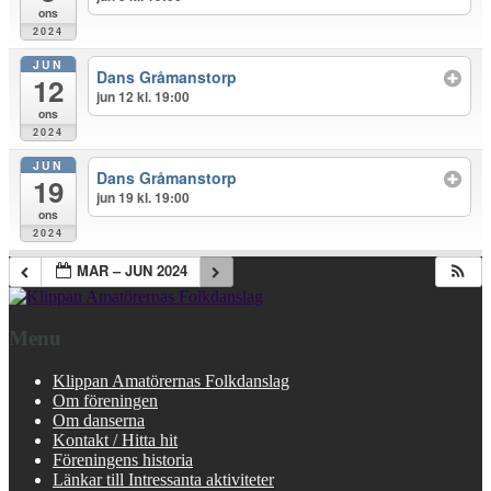
ons
2024
JUN
Dans Gråmanstorp
12
jun 12 kl. 19:00
ons
2024
JUN
Dans Gråmanstorp
19
jun 19 kl. 19:00
ons
2024
MAR – JUN 2024
Menu
Klippan Amatörernas Folkdanslag
Om föreningen
Om danserna
Kontakt / Hitta hit
Föreningens historia
Länkar till Intressanta aktiviteter