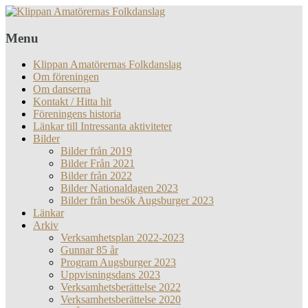
Menu
Klippan Amatörernas Folkdanslag
Om föreningen
Om danserna
Kontakt / Hitta hit
Föreningens historia
Länkar till Intressanta aktiviteter
Bilder
Bilder från 2019
Bilder Från 2021
Bilder från 2022
Bilder Nationaldagen 2023
Bilder från besök Augsburger 2023
Länkar
Arkiv
Verksamhetsplan 2022-2023
Gunnar 85 år
Program Augsburger 2023
Uppvisningsdans 2023
Verksamhetsberättelse 2022
Verksamhetsberättelse 2020