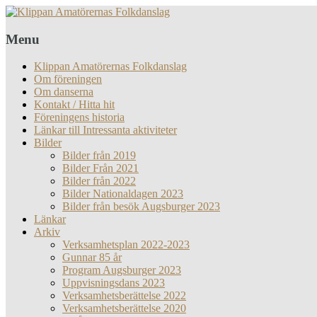
Menu
Klippan Amatörernas Folkdanslag
Om föreningen
Om danserna
Kontakt / Hitta hit
Föreningens historia
Länkar till Intressanta aktiviteter
Bilder
Bilder från 2019
Bilder Från 2021
Bilder från 2022
Bilder Nationaldagen 2023
Bilder från besök Augsburger 2023
Länkar
Arkiv
Verksamhetsplan 2022-2023
Gunnar 85 år
Program Augsburger 2023
Uppvisningsdans 2023
Verksamhetsberättelse 2022
Verksamhetsberättelse 2020