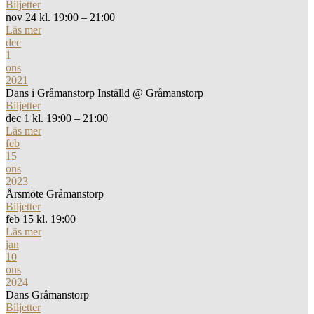
Biljetter
nov 24 kl. 19:00 – 21:00
Läs mer
dec
1
ons
2021
Dans i Gråmanstorp Inställd
@ Gråmanstorp
Biljetter
dec 1 kl. 19:00 – 21:00
Läs mer
feb
15
ons
2023
Årsmöte Gråmanstorp
Biljetter
feb 15 kl. 19:00
Läs mer
jan
10
ons
2024
Dans Gråmanstorp
Biljetter