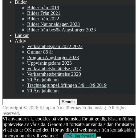
Bilder
Bilder från 2019
Bilder Från 2021
Bilder från 2022
Bilder Nationaldagen 2023
Bilder från besök Augsburger 2023
Länkar
Arkiv
Verksamhetsplan 2022-2023
Gunnar 85 år
Program Augsburger 2023
Uppvisningsdans 2023
Verksamhetsberättelse 2022
Verksamhetsberättelse 2020
70 Års jubileum
TrachtengruppeLöffingen 3/9 – 8/9 2019
70 Års jubileum
Copyright © 2026 Klippan Amatörernas Folkdanslag. All rights
reserved.
Vi använder s.k. cookies på vår hemsida för att ge dig bästa möjliga
upplevelse av vår sida. Genom att fortsätta använda sidan förutsätter
vi att du är OK med det. Hör av dig till webmaster från kontaktsidan
i menyn om du vill veta mer! =)
OK, jag förstår!