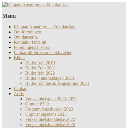
Menu
Klippan Amatörernas Folkdanslag
Om föreningen
Om danserna
Kontakt / Hitta hit
Föreningens historia
Länkar till Intressanta aktiviteter
Bilder
Bilder från 2019
Bilder Från 2021
Bilder från 2022
Bilder Nationaldagen 2023
Bilder från besök Augsburger 2023
Länkar
Arkiv
Verksamhetsplan 2022-2023
Gunnar 85 år
Program Augsburger 2023
Uppvisningsdans 2023
Verksamhetsberättelse 2022
Verksamhetsberättelse 2020