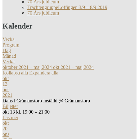
70 Års jubileum
TrachtengruppeLöffingen 3/9 – 8/9 2019
70 Års jubileum
Kalender
Vecka
Program
Dag
Månad
Vecka
oktober 2021 – maj 2024
okt 2021 – maj 2024
Kollapsa alla
Expandera alla
okt
13
ons
2021
Dans i Gråmanstorp Inställd
@ Gråmanstorp
Biljetter
okt 13 kl. 19:00 – 21:00
Läs mer
okt
20
ons