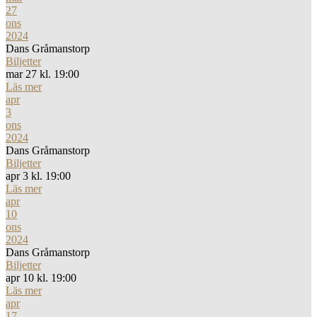
27
ons
2024
Dans Gråmanstorp
Biljetter
mar 27 kl. 19:00
Läs mer
apr
3
ons
2024
Dans Gråmanstorp
Biljetter
apr 3 kl. 19:00
Läs mer
apr
10
ons
2024
Dans Gråmanstorp
Biljetter
apr 10 kl. 19:00
Läs mer
apr
17