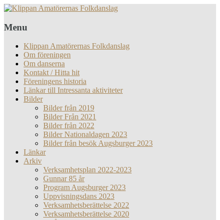
Menu
Klippan Amatörernas Folkdanslag
Om föreningen
Om danserna
Kontakt / Hitta hit
Föreningens historia
Länkar till Intressanta aktiviteter
Bilder
Bilder från 2019
Bilder Från 2021
Bilder från 2022
Bilder Nationaldagen 2023
Bilder från besök Augsburger 2023
Länkar
Arkiv
Verksamhetsplan 2022-2023
Gunnar 85 år
Program Augsburger 2023
Uppvisningsdans 2023
Verksamhetsberättelse 2022
Verksamhetsberättelse 2020