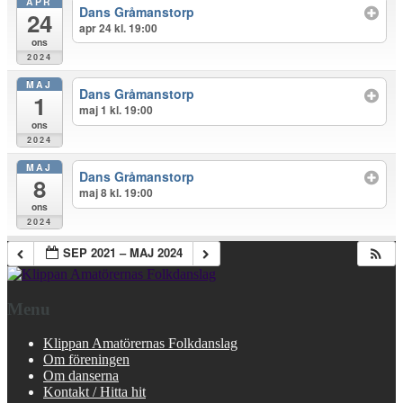
APR
Dans Gråmanstorp
24
apr 24 kl. 19:00
ons
2024
MAJ
Dans Gråmanstorp
1
maj 1 kl. 19:00
ons
2024
MAJ
Dans Gråmanstorp
8
maj 8 kl. 19:00
ons
2024
SEP 2021 – MAJ 2024
Menu
Klippan Amatörernas Folkdanslag
Om föreningen
Om danserna
Kontakt / Hitta hit