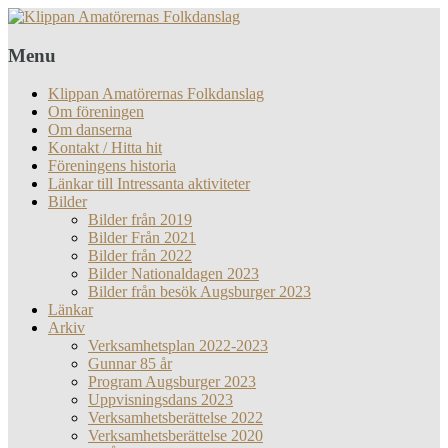
Menu
Klippan Amatörernas Folkdanslag
Om föreningen
Om danserna
Kontakt / Hitta hit
Föreningens historia
Länkar till Intressanta aktiviteter
Bilder
Bilder från 2019
Bilder Från 2021
Bilder från 2022
Bilder Nationaldagen 2023
Bilder från besök Augsburger 2023
Länkar
Arkiv
Verksamhetsplan 2022-2023
Gunnar 85 år
Program Augsburger 2023
Uppvisningsdans 2023
Verksamhetsberättelse 2022
Verksamhetsberättelse 2020