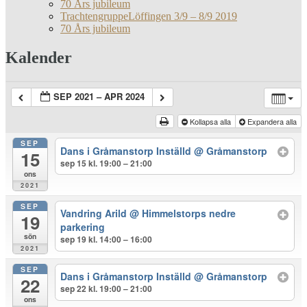
70 Års jubileum
TrachtengruppeLöffingen 3/9 – 8/9 2019
70 Års jubileum
Kalender
SEP 2021 – APR 2024
Kollapsa alla
Expandera alla
SEP
Dans i Gråmanstorp Inställd
@ Gråmanstorp
15
sep 15 kl. 19:00 – 21:00
ons
2021
SEP
Vandring Arild
@ Himmelstorps nedre
19
parkering
sön
sep 19 kl. 14:00 – 16:00
2021
SEP
Dans i Gråmanstorp Inställd
@ Gråmanstorp
22
sep 22 kl. 19:00 – 21:00
ons