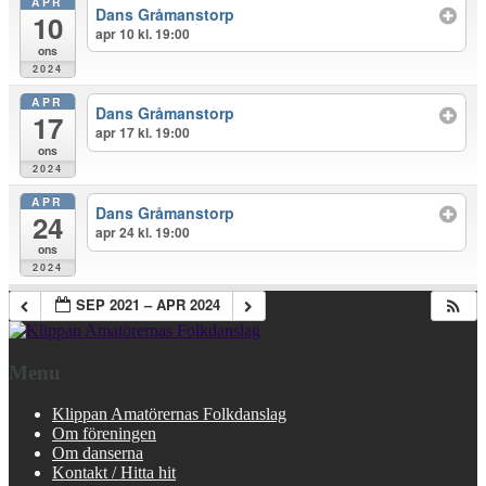
APR
Dans Gråmanstorp
10
apr 10 kl. 19:00
ons
2024
APR
Dans Gråmanstorp
17
apr 17 kl. 19:00
ons
2024
APR
Dans Gråmanstorp
24
apr 24 kl. 19:00
ons
2024
SEP 2021 – APR 2024
Menu
Klippan Amatörernas Folkdanslag
Om föreningen
Om danserna
Kontakt / Hitta hit