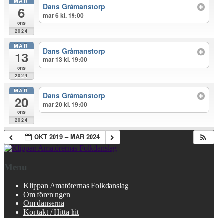
MAR
Dans Gråmanstorp
6
mar 6 kl. 19:00
ons
2024
MAR
Dans Gråmanstorp
13
mar 13 kl. 19:00
ons
2024
MAR
Dans Gråmanstorp
20
mar 20 kl. 19:00
ons
2024
OKT 2019 – MAR 2024
Menu
Klippan Amatörernas Folkdanslag
Om föreningen
Om danserna
Kontakt / Hitta hit