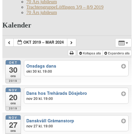
70 Års jubileum
TrachtengruppeLöffingen 3/9 – 8/9 2019
70 Års jubileum
Kalender
OKT 2019 – MAR 2024
Kollapsa alla
Expandera alla
OKT
Onsdags dans
30
okt 30 kl. 19:00
ons
2019
NOV
Dans hos Trehärads Dösjebro
20
nov 20 kl. 19:00
ons
2019
NOV
Danskväll Gråmanstorp
27
nov 27 kl. 19:00
ons