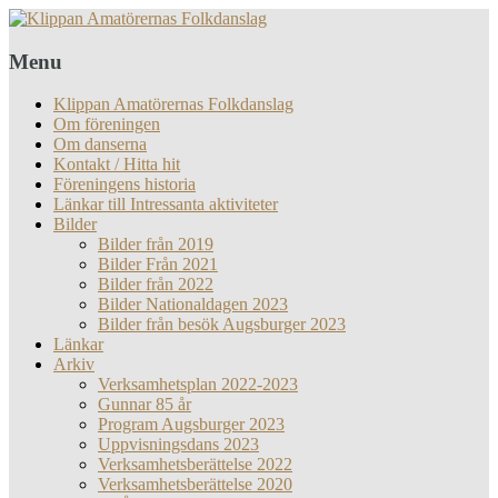
Menu
Klippan Amatörernas Folkdanslag
Om föreningen
Om danserna
Kontakt / Hitta hit
Föreningens historia
Länkar till Intressanta aktiviteter
Bilder
Bilder från 2019
Bilder Från 2021
Bilder från 2022
Bilder Nationaldagen 2023
Bilder från besök Augsburger 2023
Länkar
Arkiv
Verksamhetsplan 2022-2023
Gunnar 85 år
Program Augsburger 2023
Uppvisningsdans 2023
Verksamhetsberättelse 2022
Verksamhetsberättelse 2020