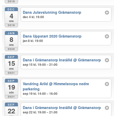
2019
DEC
Dans Julavslutning Gråmanstorp
4
dec 4 kl. 19:00
ons
2019
JAN
Dans Uppstart 2020 Gråmanstorp
8
jan 8 kl. 19:00
ons
2020
SEP
Dans i Gråmanstorp Inställd
@ Gråmanstorp
15
sep 15 kl. 19:00 – 21:00
ons
2021
SEP
Vandring Arild
@ Himmelstorps nedre
19
parkering
sön
sep 19 kl. 14:00 – 16:00
2021
SEP
Dans i Gråmanstorp Inställd
@ Gråmanstorp
22
sep 22 kl. 19:00 – 21:00