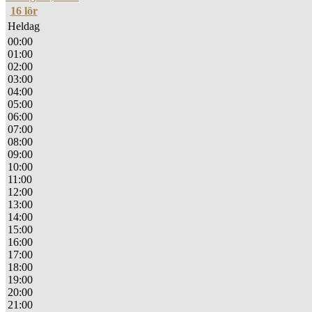
16
lör
Heldag
00:00
01:00
02:00
03:00
04:00
05:00
06:00
07:00
08:00
09:00
10:00
11:00
12:00
13:00
14:00
15:00
16:00
17:00
18:00
19:00
20:00
21:00