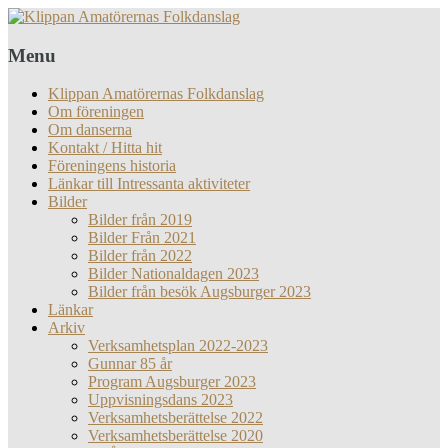
Menu
Klippan Amatörernas Folkdanslag
Om föreningen
Om danserna
Kontakt / Hitta hit
Föreningens historia
Länkar till Intressanta aktiviteter
Bilder
Bilder från 2019
Bilder Från 2021
Bilder från 2022
Bilder Nationaldagen 2023
Bilder från besök Augsburger 2023
Länkar
Arkiv
Verksamhetsplan 2022-2023
Gunnar 85 år
Program Augsburger 2023
Uppvisningsdans 2023
Verksamhetsberättelse 2022
Verksamhetsberättelse 2020