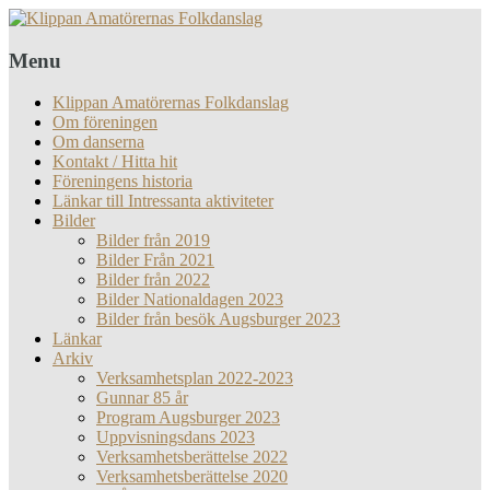
Menu
Klippan Amatörernas Folkdanslag
Om föreningen
Om danserna
Kontakt / Hitta hit
Föreningens historia
Länkar till Intressanta aktiviteter
Bilder
Bilder från 2019
Bilder Från 2021
Bilder från 2022
Bilder Nationaldagen 2023
Bilder från besök Augsburger 2023
Länkar
Arkiv
Verksamhetsplan 2022-2023
Gunnar 85 år
Program Augsburger 2023
Uppvisningsdans 2023
Verksamhetsberättelse 2022
Verksamhetsberättelse 2020