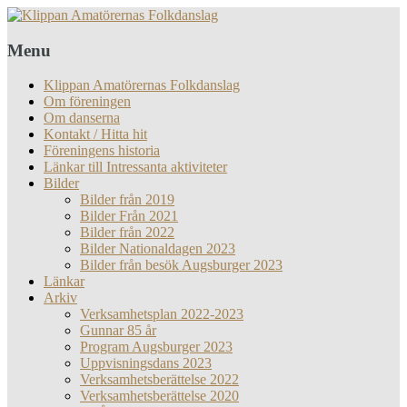
Menu
Klippan Amatörernas Folkdanslag
Om föreningen
Om danserna
Kontakt / Hitta hit
Föreningens historia
Länkar till Intressanta aktiviteter
Bilder
Bilder från 2019
Bilder Från 2021
Bilder från 2022
Bilder Nationaldagen 2023
Bilder från besök Augsburger 2023
Länkar
Arkiv
Verksamhetsplan 2022-2023
Gunnar 85 år
Program Augsburger 2023
Uppvisningsdans 2023
Verksamhetsberättelse 2022
Verksamhetsberättelse 2020