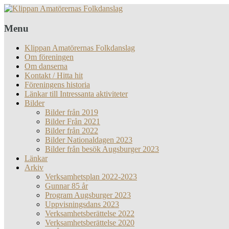
Menu
Klippan Amatörernas Folkdanslag
Om föreningen
Om danserna
Kontakt / Hitta hit
Föreningens historia
Länkar till Intressanta aktiviteter
Bilder
Bilder från 2019
Bilder Från 2021
Bilder från 2022
Bilder Nationaldagen 2023
Bilder från besök Augsburger 2023
Länkar
Arkiv
Verksamhetsplan 2022-2023
Gunnar 85 år
Program Augsburger 2023
Uppvisningsdans 2023
Verksamhetsberättelse 2022
Verksamhetsberättelse 2020