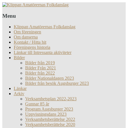
Menu
Klippan Amatörernas Folkdanslag
Om föreningen
Om danserna
Kontakt / Hitta hit
Föreningens historia
Länkar till Intressanta aktiviteter
Bilder
Bilder från 2019
Bilder Från 2021
Bilder från 2022
Bilder Nationaldagen 2023
Bilder från besök Augsburger 2023
Länkar
Arkiv
Verksamhetsplan 2022-2023
Gunnar 85 år
Program Augsburger 2023
Uppvisningsdans 2023
Verksamhetsberättelse 2022
Verksamhetsberättelse 2020