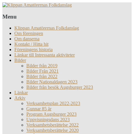
Menu
Klippan Amatörernas Folkdanslag
Om föreningen
Om danserna
Kontakt / Hitta hit
Föreningens historia
Länkar till Intressanta aktiviteter
Bilder
Bilder från 2019
Bilder Från 2021
Bilder från 2022
Bilder Nationaldagen 2023
Bilder från besök Augsburger 2023
Länkar
Arkiv
Verksamhetsplan 2022-2023
Gunnar 85 år
Program Augsburger 2023
Uppvisningsdans 2023
Verksamhetsberättelse 2022
Verksamhetsberättelse 2020