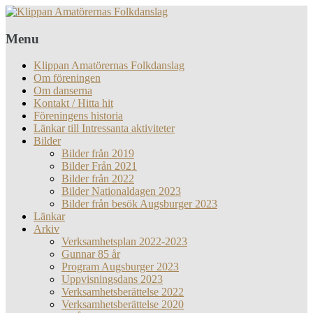
Menu
Klippan Amatörernas Folkdanslag
Om föreningen
Om danserna
Kontakt / Hitta hit
Föreningens historia
Länkar till Intressanta aktiviteter
Bilder
Bilder från 2019
Bilder Från 2021
Bilder från 2022
Bilder Nationaldagen 2023
Bilder från besök Augsburger 2023
Länkar
Arkiv
Verksamhetsplan 2022-2023
Gunnar 85 år
Program Augsburger 2023
Uppvisningsdans 2023
Verksamhetsberättelse 2022
Verksamhetsberättelse 2020