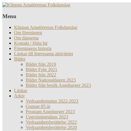
Menu
Klippan Amatörernas Folkdanslag
Om föreningen
Om danserna
Kontakt / Hitta hit
Föreningens historia
Länkar till Intressanta aktiviteter
Bilder
Bilder från 2019
Bilder Från 2021
Bilder från 2022
Bilder Nationaldagen 2023
Bilder från besök Augsburger 2023
Länkar
Arkiv
Verksamhetsplan 2022-2023
Gunnar 85 år
Program Augsburger 2023
Uppvisningsdans 2023
Verksamhetsberättelse 2022
Verksamhetsberättelse 2020