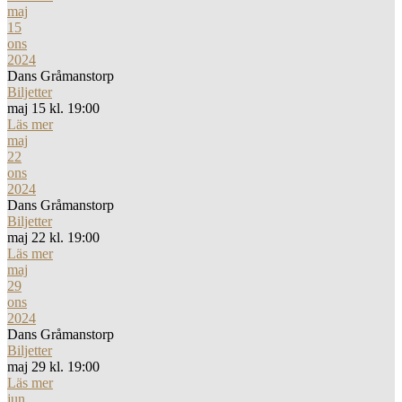
maj
15
ons
2024
Dans Gråmanstorp
Biljetter
maj 15 kl. 19:00
Läs mer
maj
22
ons
2024
Dans Gråmanstorp
Biljetter
maj 22 kl. 19:00
Läs mer
maj
29
ons
2024
Dans Gråmanstorp
Biljetter
maj 29 kl. 19:00
Läs mer
jun