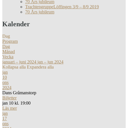
70 Års jubileum
TrachtengruppeLöffingen 3/9 – 8/9 2019
70 Års jubileum
Kalender
Dag
Program
Dag
Månad
Vecka
januari – juni 2024
jan – jun 2024
Kollapsa alla
Expandera alla
jan
10
ons
2024
Dans Gråmanstorp
Biljetter
jan 10 kl. 19:00
Läs mer
jan
17
ons