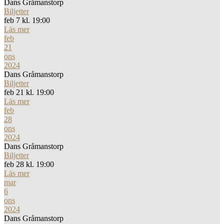
Dans Gråmanstorp
Biljetter
feb 7 kl. 19:00
Läs mer
feb
21
ons
2024
Dans Gråmanstorp
Biljetter
feb 21 kl. 19:00
Läs mer
feb
28
ons
2024
Dans Gråmanstorp
Biljetter
feb 28 kl. 19:00
Läs mer
mar
6
ons
2024
Dans Gråmanstorp