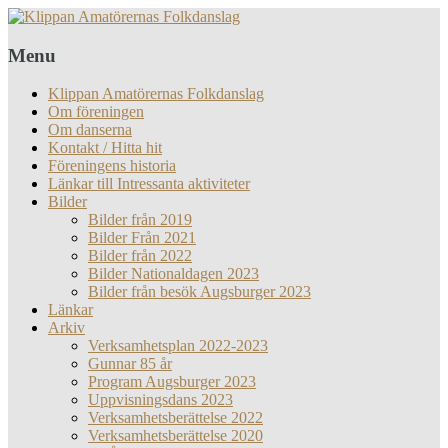
Menu
Klippan Amatörernas Folkdanslag
Om föreningen
Om danserna
Kontakt / Hitta hit
Föreningens historia
Länkar till Intressanta aktiviteter
Bilder
Bilder från 2019
Bilder Från 2021
Bilder från 2022
Bilder Nationaldagen 2023
Bilder från besök Augsburger 2023
Länkar
Arkiv
Verksamhetsplan 2022-2023
Gunnar 85 år
Program Augsburger 2023
Uppvisningsdans 2023
Verksamhetsberättelse 2022
Verksamhetsberättelse 2020