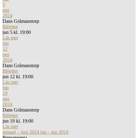
5
ons
2024
Dans Gråmanstorp
Biljetter
jun 5 kl. 19:00
Läs mer
jun
12
ons
2024
Dans Gråmanstorp
Biljetter
jun 12 kl. 19:00
Läs mer
jun
19
ons
2024
Dans Gråmanstorp
Biljetter
jun 19 kl. 19:00
Läs mer
januari – juni 2024
jan – jun 2024
Prenumerera