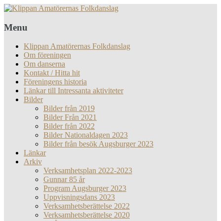
Menu
Klippan Amatörernas Folkdanslag
Om föreningen
Om danserna
Kontakt / Hitta hit
Föreningens historia
Länkar till Intressanta aktiviteter
Bilder
Bilder från 2019
Bilder Från 2021
Bilder från 2022
Bilder Nationaldagen 2023
Bilder från besök Augsburger 2023
Länkar
Arkiv
Verksamhetsplan 2022-2023
Gunnar 85 år
Program Augsburger 2023
Uppvisningsdans 2023
Verksamhetsberättelse 2022
Verksamhetsberättelse 2020