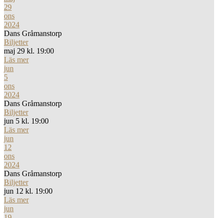
29
ons
2024
Dans Gråmanstorp
Biljetter
maj 29 kl. 19:00
Läs mer
jun
5
ons
2024
Dans Gråmanstorp
Biljetter
jun 5 kl. 19:00
Läs mer
jun
12
ons
2024
Dans Gråmanstorp
Biljetter
jun 12 kl. 19:00
Läs mer
jun
19