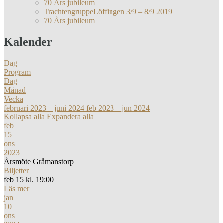
70 Års jubileum
TrachtengruppeLöffingen 3/9 – 8/9 2019
70 Års jubileum
Kalender
Dag
Program
Dag
Månad
Vecka
februari 2023 – juni 2024
feb 2023 – jun 2024
Kollapsa alla
Expandera alla
feb
15
ons
2023
Årsmöte Gråmanstorp
Biljetter
feb 15 kl. 19:00
Läs mer
jan
10
ons