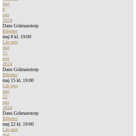
maj
8
ons
2024
Dans Gråmanstorp
Biljetter
maj 8 kl. 19:00
Läs mer
maj
15
ons
2024
Dans Gråmanstorp
Biljetter
maj 15 kl. 19:00
Läs mer
maj
22
ons
2024
Dans Gråmanstorp
Biljetter
maj 22 kl. 19:00
Läs mer
maj