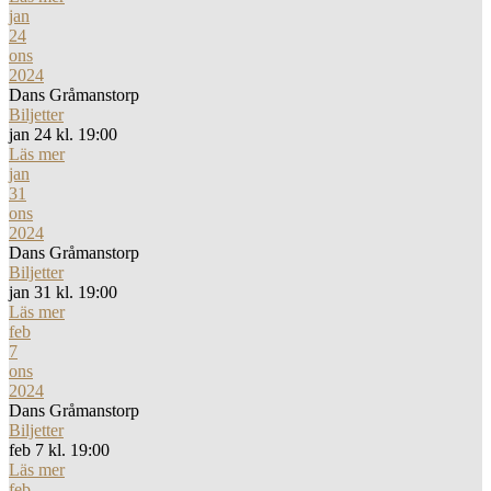
jan
24
ons
2024
Dans Gråmanstorp
Biljetter
jan 24 kl. 19:00
Läs mer
jan
31
ons
2024
Dans Gråmanstorp
Biljetter
jan 31 kl. 19:00
Läs mer
feb
7
ons
2024
Dans Gråmanstorp
Biljetter
feb 7 kl. 19:00
Läs mer
feb