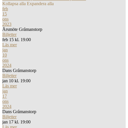
Kollapsa alla
Expandera alla
feb
15
ons
2023
Årsmöte Gråmanstorp
Biljetter
feb 15 kl. 19:00
Läs mer
jan
10
ons
2024
Dans Gråmanstorp
Biljetter
jan 10 kl. 19:00
Läs mer
jan
17
ons
2024
Dans Gråmanstorp
Biljetter
jan 17 kl. 19:00
Läs mer