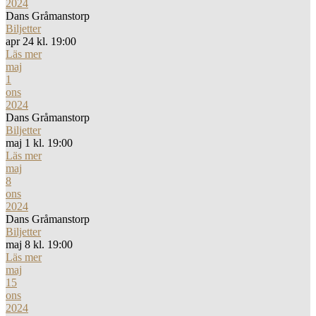
2024
Dans Gråmanstorp
Biljetter
apr 24 kl. 19:00
Läs mer
maj
1
ons
2024
Dans Gråmanstorp
Biljetter
maj 1 kl. 19:00
Läs mer
maj
8
ons
2024
Dans Gråmanstorp
Biljetter
maj 8 kl. 19:00
Läs mer
maj
15
ons
2024