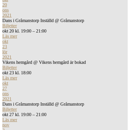
20
ons
2021
Dans i Gråmanstorp Inställd
@ Gråmanstorp
Biljetter
okt 20 kl. 19:00 – 21:00
Läs mer
okt
23
lör
2021
Vikens hemgård
@ Vikens hemgård är bokad
Biljetter
okt 23 kl. 18:00
Läs mer
okt
27
ons
2021
Dans i Gråmanstorp Inställd
@ Gråmanstorp
Biljetter
okt 27 kl. 19:00 – 21:00
Läs mer
nov