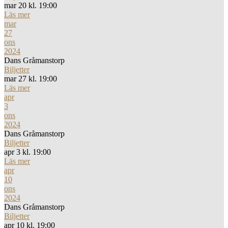
mar 20 kl. 19:00
Läs mer
mar
27
ons
2024
Dans Gråmanstorp
Biljetter
mar 27 kl. 19:00
Läs mer
apr
3
ons
2024
Dans Gråmanstorp
Biljetter
apr 3 kl. 19:00
Läs mer
apr
10
ons
2024
Dans Gråmanstorp
Biljetter
apr 10 kl. 19:00