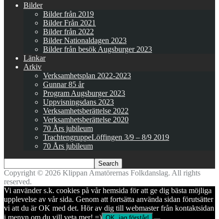
Bilder
Bilder från 2019
Bilder Från 2021
Bilder från 2022
Bilder Nationaldagen 2023
Bilder från besök Augsburger 2023
Länkar
Arkiv
Verksamhetsplan 2022-2023
Gunnar 85 år
Program Augsburger 2023
Uppvisningsdans 2023
Verksamhetsberättelse 2022
Verksamhetsberättelse 2020
70 Års jubileum
TrachtengruppeLöffingen 3/9 – 8/9 2019
70 Års jubileum
Copyright © 2026 Klippan Amatörernas Folkdanslag. All rights
reserved.
Vi använder s.k. cookies på vår hemsida för att ge dig bästa möjliga
upplevelse av vår sida. Genom att fortsätta använda sidan förutsätter
vi att du är OK med det. Hör av dig till webmaster från kontaktsidan
i menyn om du vill veta mer! =)
OK, jag förstår!