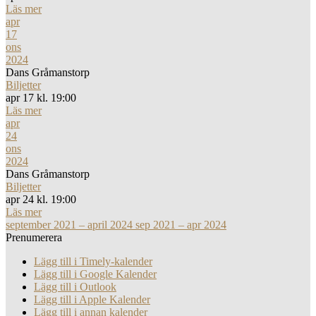
Läs mer
apr
17
ons
2024
Dans Gråmanstorp
Biljetter
apr 17 kl. 19:00
Läs mer
apr
24
ons
2024
Dans Gråmanstorp
Biljetter
apr 24 kl. 19:00
Läs mer
september 2021 – april 2024
sep 2021 – apr 2024
Prenumerera
Lägg till i Timely-kalender
Lägg till i Google Kalender
Lägg till i Outlook
Lägg till i Apple Kalender
Lägg till i annan kalender