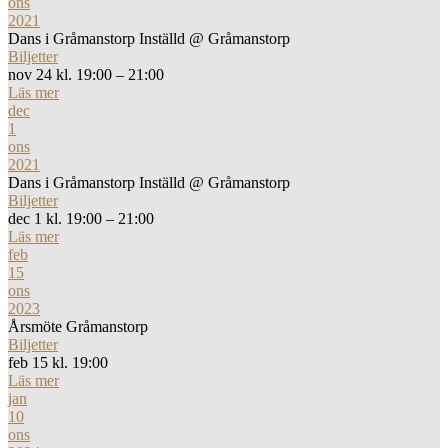
ons
2021
Dans i Gråmanstorp Inställd
@ Gråmanstorp
Biljetter
nov 24 kl. 19:00 – 21:00
Läs mer
dec
1
ons
2021
Dans i Gråmanstorp Inställd
@ Gråmanstorp
Biljetter
dec 1 kl. 19:00 – 21:00
Läs mer
feb
15
ons
2023
Årsmöte Gråmanstorp
Biljetter
feb 15 kl. 19:00
Läs mer
jan
10
ons