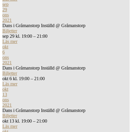
sep
29
ons
2021
Dans i Gråmanstorp Inställd
@ Gråmanstorp
Biljetter
sep 29 kl. 19:00 – 21:00
Läs mer
okt
6
ons
2021
Dans i Gråmanstorp Inställd
@ Gråmanstorp
Biljetter
okt 6 kl. 19:00 – 21:00
Läs mer
okt
13
ons
2021
Dans i Gråmanstorp Inställd
@ Gråmanstorp
Biljetter
okt 13 kl. 19:00 – 21:00
Läs mer
okt