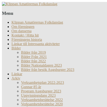
Menu
Klippan Amatörernas Folkdanslag
Om föreningen
Om danserna
Kontakt / Hitta hit
Föreningens historia
Länkar till Intressanta aktiviteter
Bilder
Bilder från 2019
Bilder Från 2021
Bilder från 2022
Bilder Nationaldagen 2023
Bilder från besök Augsburger 2023
Länkar
Arkiv
Verksamhetsplan 2022-2023
Gunnar 85 år
Program Augsburger 2023
Uppvisningsdans 2023
Verksamhetsberättelse 2022
Verksamhetsberättelse 2020