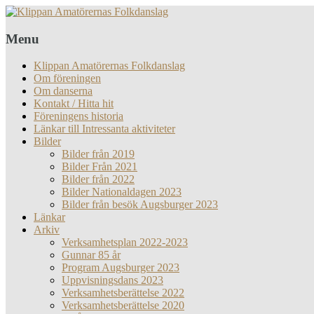
Menu
Klippan Amatörernas Folkdanslag
Om föreningen
Om danserna
Kontakt / Hitta hit
Föreningens historia
Länkar till Intressanta aktiviteter
Bilder
Bilder från 2019
Bilder Från 2021
Bilder från 2022
Bilder Nationaldagen 2023
Bilder från besök Augsburger 2023
Länkar
Arkiv
Verksamhetsplan 2022-2023
Gunnar 85 år
Program Augsburger 2023
Uppvisningsdans 2023
Verksamhetsberättelse 2022
Verksamhetsberättelse 2020