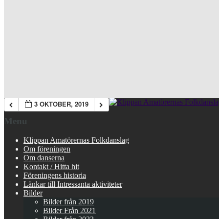
3 OKTOBER, 2019
Menu
Klippan Amatörernas Folkdanslag
Om föreningen
Om danserna
Kontakt / Hitta hit
Föreningens historia
Länkar till Intressanta aktiviteter
Bilder
Bilder från 2019
Bilder Från 2021