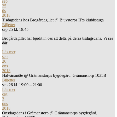
sep
25
tis
2018
Tisdagsdans hos Brogårdagillet
@ Bjuvstorps IF:s klubbstuga
Biljetter
sep 25 kl. 18:45
Brogårdagillet har bjudit in oss att delta på deras tisdagsdans. Vi ses
där!
Läs mer
sep
26
ons
2018
Halvårsmöte
@ Gråmanstorps bygdegård, Gråmanstorp 1035B
Biljetter
sep 26 kl. 19:00 – 21:00
Läs mer
okt
3
ons
2018
Onsdagsdans i Gråmanstorp
@ Gråmanstorps bygdegård,