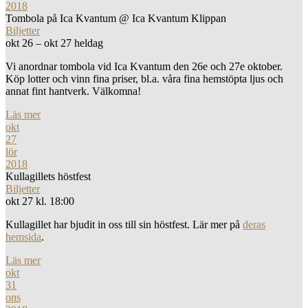
2018
Tombola på Ica Kvantum
@ Ica Kvantum Klippan
Biljetter
okt 26 – okt 27
heldag
Vi anordnar tombola vid Ica Kvantum den 26e och 27e oktober.
Köp lotter och vinn fina priser, bl.a. våra fina hemstöpta ljus och
annat fint hantverk. Välkomna!
Läs mer
okt
27
lör
2018
Kullagillets höstfest
Biljetter
okt 27 kl. 18:00
Kullagillet har bjudit in oss till sin höstfest. Lär mer på
deras
hemsida
.
Läs mer
okt
31
ons