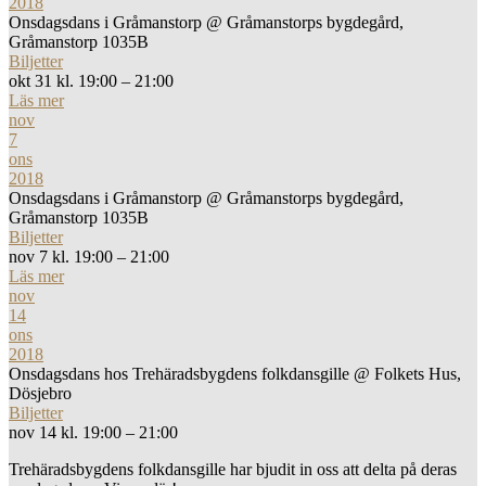
2018
Onsdagsdans i Gråmanstorp
@ Gråmanstorps bygdegård,
Gråmanstorp 1035B
Biljetter
okt 31 kl. 19:00 – 21:00
Läs mer
nov
7
ons
2018
Onsdagsdans i Gråmanstorp
@ Gråmanstorps bygdegård,
Gråmanstorp 1035B
Biljetter
nov 7 kl. 19:00 – 21:00
Läs mer
nov
14
ons
2018
Onsdagsdans hos Trehäradsbygdens folkdansgille
@ Folkets Hus,
Dösjebro
Biljetter
nov 14 kl. 19:00 – 21:00
Trehäradsbygdens folkdansgille har bjudit in oss att delta på deras