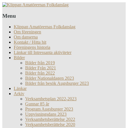
Menu
Klippan Amatörernas Folkdanslag
Om föreningen
Om danserna
Kontakt / Hitta hit
Föreningens historia
Länkar till Intressanta aktiviteter
Bilder
Bilder från 2019
Bilder Från 2021
Bilder från 2022
Bilder Nationaldagen 2023
Bilder från besök Augsburger 2023
Länkar
Arkiv
Verksamhetsplan 2022-2023
Gunnar 85 år
Program Augsburger 2023
Uppvisningsdans 2023
Verksamhetsberättelse 2022
Verksamhetsberättelse 2020