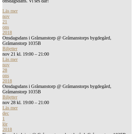
onsdagsdans. Vi ses där!
Läs mer
nov
21
ons
2018
Onsdagsdans i Gråmanstorp
@ Gråmanstorps bygdegård,
Gråmanstorp 1035B
Biljetter
nov 21 kl. 19:00 – 21:00
Läs mer
nov
28
ons
2018
Onsdagsdans i Gråmanstorp
@ Gråmanstorps bygdegård,
Gråmanstorp 1035B
Biljetter
nov 28 kl. 19:00 – 21:00
Läs mer
dec
1
lör
2018