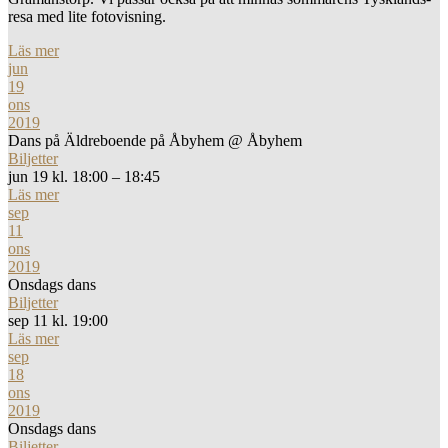
resa med lite fotovisning.
Läs mer
jun
19
ons
2019
Dans på Äldreboende på Åbyhem
@ Åbyhem
Biljetter
jun 19 kl. 18:00 – 18:45
Läs mer
sep
11
ons
2019
Onsdags dans
Biljetter
sep 11 kl. 19:00
Läs mer
sep
18
ons
2019
Onsdags dans
Biljetter