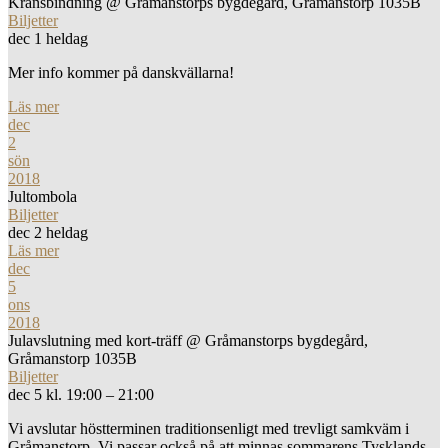
Kransbindning
@ Gråmanstorps bygdegård, Gråmanstorp 1035B
Biljetter
dec 1
heldag
Mer info kommer på danskvällarna!
Läs mer
dec
2
sön
2018
Jultombola
Biljetter
dec 2
heldag
Läs mer
dec
5
ons
2018
Julavslutning med kort-träff
@ Gråmanstorps bygdegård,
Gråmanstorp 1035B
Biljetter
dec 5 kl. 19:00 – 21:00
Vi avslutar höstterminen traditionsenligt med trevligt samkväm i
Gråmanstorp. Vi passar också på att minnas sommarens Tysklands-