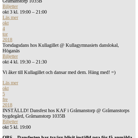
Gråmanstorp 1035B
Biljetter
okt 3 kl. 19:00 – 21:00
Läs mer
okt
4
tor
2018
Torsdagsdans hos Kullagillet
@ Kullagymnasiets danslokal,
Höganäs
Biljetter
okt 4 kl. 19:30 – 21:30
Vi åker till Kullagillet och dansar med dem. Häng med! =)
Läs mer
okt
5
fre
2018
INSTÄLLD! Dansfest hos KAF i Gråmanstorp
@ Gråmanstorps
bygdegård, Gråmanstorp 1035B
Biljetter
okt 5 kl. 19:00
OBS – Dansfesten har tyvärr blivit inställd pga för få anmälda.