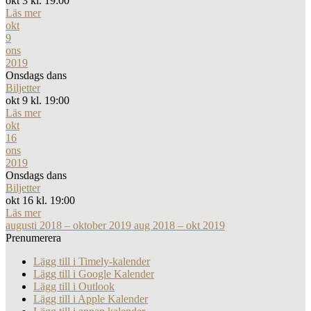
okt 3 kl. 19:00
Läs mer
okt
9
ons
2019
Onsdags dans
Biljetter
okt 9 kl. 19:00
Läs mer
okt
16
ons
2019
Onsdags dans
Biljetter
okt 16 kl. 19:00
Läs mer
augusti 2018 – oktober 2019
aug 2018 – okt 2019
Prenumerera
Lägg till i Timely-kalender
Lägg till i Google Kalender
Lägg till i Outlook
Lägg till i Apple Kalender