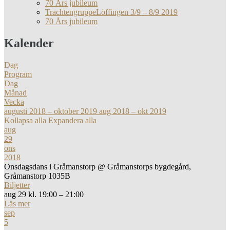
70 Års jubileum
TrachtengruppeLöffingen 3/9 – 8/9 2019
70 Års jubileum
Kalender
Dag
Program
Dag
Månad
Vecka
augusti 2018 – oktober 2019
aug 2018 – okt 2019
Kollapsa alla
Expandera alla
aug
29
ons
2018
Onsdagsdans i Gråmanstorp
@ Gråmanstorps bygdegård,
Gråmanstorp 1035B
Biljetter
aug 29 kl. 19:00 – 21:00
Läs mer
sep
5