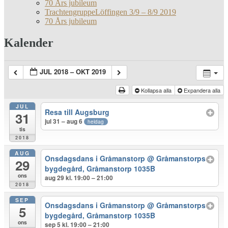
70 Års jubileum
TrachtengruppeLöffingen 3/9 – 8/9 2019
70 Års jubileum
Kalender
JUL 2018 – OKT 2019
Kollapsa alla
Expandera alla
JUL
Resa till Augsburg
31
jul 31 – aug 6
heldag
tis
2018
AUG
Onsdagsdans i Gråmanstorp
@ Gråmanstorps
29
bygdegård, Gråmanstorp 1035B
ons
aug 29 kl. 19:00 – 21:00
2018
SEP
Onsdagsdans i Gråmanstorp
@ Gråmanstorps
5
bygdegård, Gråmanstorp 1035B
ons
sep 5 kl. 19:00 – 21:00