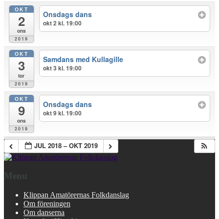
OKT
Onsdags dans
2
okt 2 kl. 19:00
ons
2019
OKT
Samdans med Kullagille
3
okt 3 kl. 19:00
tor
2019
OKT
Onsdags dans
9
okt 9 kl. 19:00
ons
2019
JUL 2018 – OKT 2019
Menu
Klippan Amatörernas Folkdanslag
Om föreningen
Om danserna