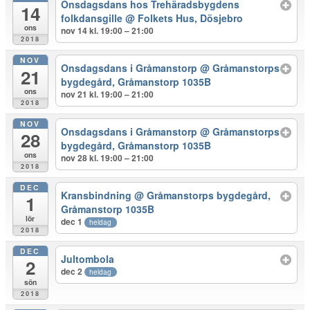
Onsdagsdans hos Trehäradsbygdens
14
folkdansgille
@ Folkets Hus, Dösjebro
ons
nov 14 kl. 19:00 – 21:00
2018
NOV
Onsdagsdans i Gråmanstorp
@ Gråmanstorps
21
bygdegård, Gråmanstorp 1035B
ons
nov 21 kl. 19:00 – 21:00
2018
NOV
Onsdagsdans i Gråmanstorp
@ Gråmanstorps
28
bygdegård, Gråmanstorp 1035B
ons
nov 28 kl. 19:00 – 21:00
2018
DEC
Kransbindning
@ Gråmanstorps bygdegård,
1
Gråmanstorp 1035B
lör
dec 1
heldag
2018
DEC
Jultombola
2
dec 2
heldag
sön
2018