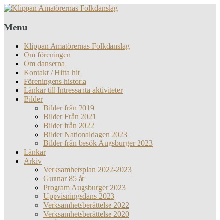
Menu
Klippan Amatörernas Folkdanslag
Om föreningen
Om danserna
Kontakt / Hitta hit
Föreningens historia
Länkar till Intressanta aktiviteter
Bilder
Bilder från 2019
Bilder Från 2021
Bilder från 2022
Bilder Nationaldagen 2023
Bilder från besök Augsburger 2023
Länkar
Arkiv
Verksamhetsplan 2022-2023
Gunnar 85 år
Program Augsburger 2023
Uppvisningsdans 2023
Verksamhetsberättelse 2022
Verksamhetsberättelse 2020