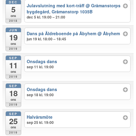
DEC
Julavslutning med kort-träff
@ Gråmanstorps
5
bygdegård, Gråmanstorp 1035B
ons
dec 5 kl. 19:00 – 21:00
2018
JUN
Dans på Äldreboende på Åbyhem
@ Åbyhem
19
jun 19 kl. 18:00 – 18:45
ons
2019
SEP
Onsdags dans
11
sep 11 kl. 19:00
ons
2019
SEP
Onsdags dans
18
sep 18 kl. 19:00
ons
2019
SEP
Halvårsmöte
25
sep 25 kl. 19:00
ons
2019