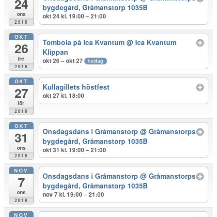
24
bygdegård, Gråmanstorp 1035B
ons
okt 24 kl. 19:00 – 21:00
2018
OKT
Tombola på Ica Kvantum
@ Ica Kvantum
26
Klippan
fre
okt 26 – okt 27
heldag
2018
OKT
Kullagillets höstfest
27
okt 27 kl. 18:00
lör
2018
OKT
Onsdagsdans i Gråmanstorp
@ Gråmanstorps
31
bygdegård, Gråmanstorp 1035B
ons
okt 31 kl. 19:00 – 21:00
2018
NOV
Onsdagsdans i Gråmanstorp
@ Gråmanstorps
7
bygdegård, Gråmanstorp 1035B
ons
nov 7 kl. 19:00 – 21:00
2018
NOV