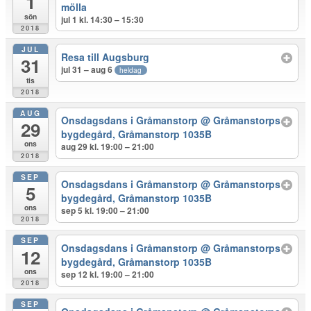
1
mölla
sön
jul 1 kl. 14:30 – 15:30
2018
JUL
Resa till Augsburg
31
jul 31 – aug 6
heldag
tis
2018
AUG
Onsdagsdans i Gråmanstorp
@ Gråmanstorps
29
bygdegård, Gråmanstorp 1035B
ons
aug 29 kl. 19:00 – 21:00
2018
SEP
Onsdagsdans i Gråmanstorp
@ Gråmanstorps
5
bygdegård, Gråmanstorp 1035B
ons
sep 5 kl. 19:00 – 21:00
2018
SEP
Onsdagsdans i Gråmanstorp
@ Gråmanstorps
12
bygdegård, Gråmanstorp 1035B
ons
sep 12 kl. 19:00 – 21:00
2018
SEP