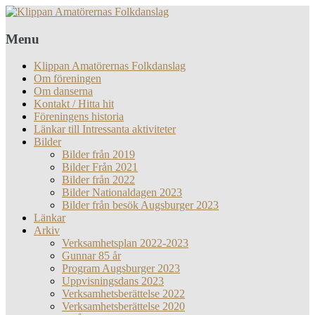
Menu
Klippan Amatörernas Folkdanslag
Om föreningen
Om danserna
Kontakt / Hitta hit
Föreningens historia
Länkar till Intressanta aktiviteter
Bilder
Bilder från 2019
Bilder Från 2021
Bilder från 2022
Bilder Nationaldagen 2023
Bilder från besök Augsburger 2023
Länkar
Arkiv
Verksamhetsplan 2022-2023
Gunnar 85 år
Program Augsburger 2023
Uppvisningsdans 2023
Verksamhetsberättelse 2022
Verksamhetsberättelse 2020