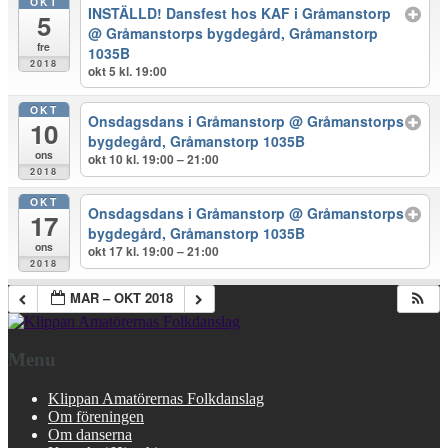
OKT
INSTÄLLD! Dansfest hos KAF i Gråmanstorp
5
@ Gråmanstorps bygdegård, Gråmanstorp
fre
1035B
2018
okt 5 kl. 19:00
OKT
Onsdagsdans i Gråmanstorp
@ Gråmanstorps
10
bygdegård, Gråmanstorp 1035B
ons
okt 10 kl. 19:00 – 21:00
2018
OKT
Onsdagsdans i Gråmanstorp
@ Gråmanstorps
17
bygdegård, Gråmanstorp 1035B
ons
okt 17 kl. 19:00 – 21:00
2018
MAR – OKT 2018
Menu
Klippan Amatörernas Folkdanslag
Om föreningen
Om danserna