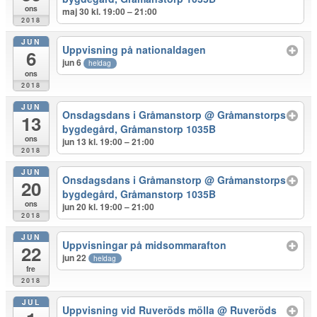
ons
maj 30 kl. 19:00 – 21:00
2018
JUN
Uppvisning på nationaldagen
6
jun 6
heldag
ons
2018
JUN
Onsdagsdans i Gråmanstorp
@ Gråmanstorps
13
bygdegård, Gråmanstorp 1035B
ons
jun 13 kl. 19:00 – 21:00
2018
JUN
Onsdagsdans i Gråmanstorp
@ Gråmanstorps
20
bygdegård, Gråmanstorp 1035B
ons
jun 20 kl. 19:00 – 21:00
2018
JUN
Uppvisningar på midsommarafton
22
jun 22
heldag
fre
2018
JUL
Uppvisning vid Ruveröds mölla
@ Ruveröds