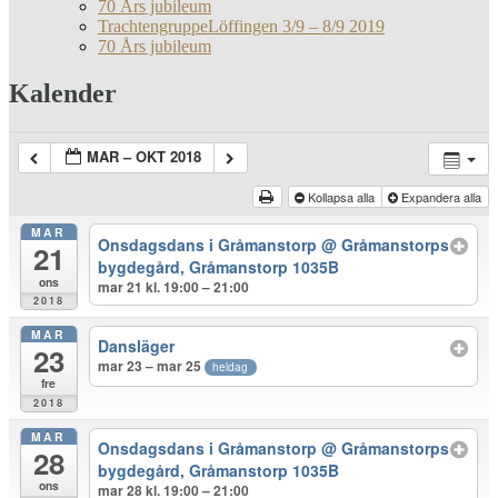
70 Års jubileum
TrachtengruppeLöffingen 3/9 – 8/9 2019
70 Års jubileum
Kalender
MAR – OKT 2018
Kollapsa alla
Expandera alla
MAR
Onsdagsdans i Gråmanstorp
@ Gråmanstorps
21
bygdegård, Gråmanstorp 1035B
ons
mar 21 kl. 19:00 – 21:00
2018
MAR
Dansläger
23
mar 23 – mar 25
heldag
fre
2018
MAR
Onsdagsdans i Gråmanstorp
@ Gråmanstorps
28
bygdegård, Gråmanstorp 1035B
ons
mar 28 kl. 19:00 – 21:00