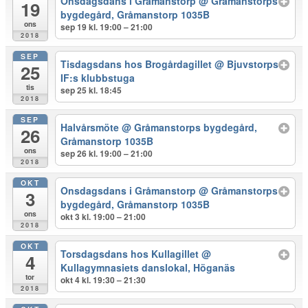
Onsdagsdans i Gråmanstorp
@ Gråmanstorps
19
bygdegård, Gråmanstorp 1035B
ons
sep 19 kl. 19:00 – 21:00
2018
SEP
Tisdagsdans hos Brogårdagillet
@ Bjuvstorps
25
IF:s klubbstuga
tis
sep 25 kl. 18:45
2018
SEP
Halvårsmöte
@ Gråmanstorps bygdegård,
26
Gråmanstorp 1035B
ons
sep 26 kl. 19:00 – 21:00
2018
OKT
Onsdagsdans i Gråmanstorp
@ Gråmanstorps
3
bygdegård, Gråmanstorp 1035B
ons
okt 3 kl. 19:00 – 21:00
2018
OKT
Torsdagsdans hos Kullagillet
@
4
Kullagymnasiets danslokal, Höganäs
tor
okt 4 kl. 19:30 – 21:30
2018