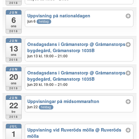
2018
JUN
Uppvisning på nationaldagen
6
jun 6
heldag
ons
2018
JUN
Onsdagsdans i Gråmanstorp
@ Gråmanstorps
13
bygdegård, Gråmanstorp 1035B
ons
jun 13 kl. 19:00 – 21:00
2018
JUN
Onsdagsdans i Gråmanstorp
@ Gråmanstorps
20
bygdegård, Gråmanstorp 1035B
ons
jun 20 kl. 19:00 – 21:00
2018
JUN
Uppvisningar på midsommarafton
22
jun 22
heldag
fre
2018
JUL
Uppvisning vid Ruveröds mölla
@ Ruveröds
1
mölla