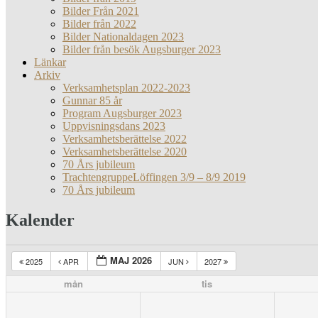
Bilder Från 2021
Bilder från 2022
Bilder Nationaldagen 2023
Bilder från besök Augsburger 2023
Länkar
Arkiv
Verksamhetsplan 2022-2023
Gunnar 85 år
Program Augsburger 2023
Uppvisningsdans 2023
Verksamhetsberättelse 2022
Verksamhetsberättelse 2020
70 Års jubileum
TrachtengruppeLöffingen 3/9 – 8/9 2019
70 Års jubileum
Kalender
MAJ 2026
2025
APR
JUN
2027
mån
tis