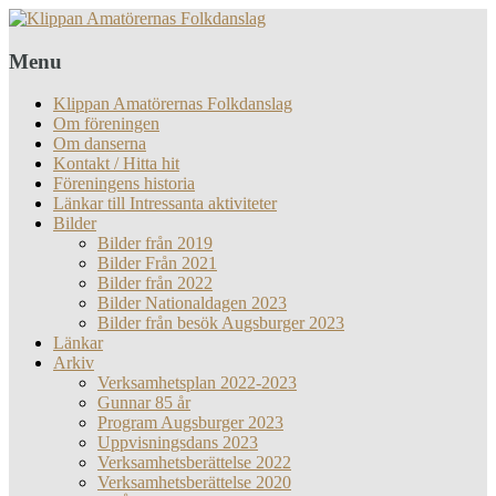
Menu
Klippan Amatörernas Folkdanslag
Om föreningen
Om danserna
Kontakt / Hitta hit
Föreningens historia
Länkar till Intressanta aktiviteter
Bilder
Bilder från 2019
Bilder Från 2021
Bilder från 2022
Bilder Nationaldagen 2023
Bilder från besök Augsburger 2023
Länkar
Arkiv
Verksamhetsplan 2022-2023
Gunnar 85 år
Program Augsburger 2023
Uppvisningsdans 2023
Verksamhetsberättelse 2022
Verksamhetsberättelse 2020