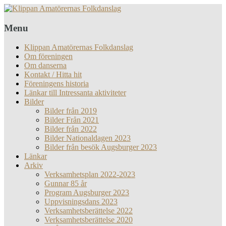
Menu
Klippan Amatörernas Folkdanslag
Om föreningen
Om danserna
Kontakt / Hitta hit
Föreningens historia
Länkar till Intressanta aktiviteter
Bilder
Bilder från 2019
Bilder Från 2021
Bilder från 2022
Bilder Nationaldagen 2023
Bilder från besök Augsburger 2023
Länkar
Arkiv
Verksamhetsplan 2022-2023
Gunnar 85 år
Program Augsburger 2023
Uppvisningsdans 2023
Verksamhetsberättelse 2022
Verksamhetsberättelse 2020