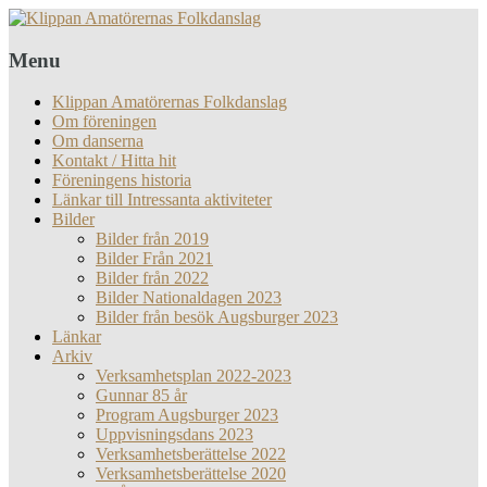
Menu
Klippan Amatörernas Folkdanslag
Om föreningen
Om danserna
Kontakt / Hitta hit
Föreningens historia
Länkar till Intressanta aktiviteter
Bilder
Bilder från 2019
Bilder Från 2021
Bilder från 2022
Bilder Nationaldagen 2023
Bilder från besök Augsburger 2023
Länkar
Arkiv
Verksamhetsplan 2022-2023
Gunnar 85 år
Program Augsburger 2023
Uppvisningsdans 2023
Verksamhetsberättelse 2022
Verksamhetsberättelse 2020