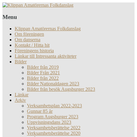
Menu
Klippan Amatörernas Folkdanslag
Om föreningen
Om danserna
Kontakt / Hitta hit
Föreningens historia
Länkar till Intressanta aktiviteter
Bilder
Bilder från 2019
Bilder Från 2021
Bilder från 2022
Bilder Nationaldagen 2023
Bilder från besök Augsburger 2023
Länkar
Arkiv
Verksamhetsplan 2022-2023
Gunnar 85 år
Program Augsburger 2023
Uppvisningsdans 2023
Verksamhetsberättelse 2022
Verksamhetsberättelse 2020