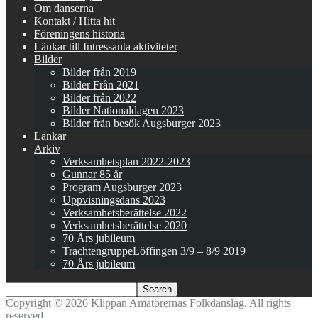
Om danserna
Kontakt / Hitta hit
Föreningens historia
Länkar till Intressanta aktiviteter
Bilder
Bilder från 2019
Bilder Från 2021
Bilder från 2022
Bilder Nationaldagen 2023
Bilder från besök Augsburger 2023
Länkar
Arkiv
Verksamhetsplan 2022-2023
Gunnar 85 år
Program Augsburger 2023
Uppvisningsdans 2023
Verksamhetsberättelse 2022
Verksamhetsberättelse 2020
70 Års jubileum
TrachtengruppeLöffingen 3/9 – 8/9 2019
70 Års jubileum
Copyright © 2026 Klippan Amatörernas Folkdanslag. All rights
reserved.