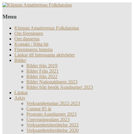
Menu
Klippan Amatörernas Folkdanslag
Om föreningen
Om danserna
Kontakt / Hitta hit
Föreningens historia
Länkar till Intressanta aktiviteter
Bilder
Bilder från 2019
Bilder Från 2021
Bilder från 2022
Bilder Nationaldagen 2023
Bilder från besök Augsburger 2023
Länkar
Arkiv
Verksamhetsplan 2022-2023
Gunnar 85 år
Program Augsburger 2023
Uppvisningsdans 2023
Verksamhetsberättelse 2022
Verksamhetsberättelse 2020