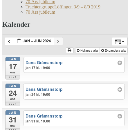
70 Års jubileum
TrachtengruppeLöffingen 3/9 – 8/9 2019
70 Års jubileum
Kalender
JAN – JUN 2024
Kollapsa alla
Expandera alla
JAN
Dans Gråmanstorp
17
jan 17 kl. 19:00
ons
2024
JAN
Dans Gråmanstorp
24
jan 24 kl. 19:00
ons
2024
JAN
Dans Gråmanstorp
31
jan 31 kl. 19:00
ons