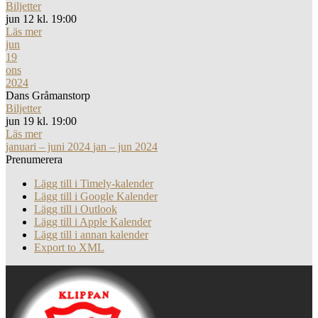
Biljetter
jun 12 kl. 19:00
Läs mer
jun
19
ons
2024
Dans Gråmanstorp
Biljetter
jun 19 kl. 19:00
Läs mer
januari – juni 2024
jan – jun 2024
Prenumerera
Lägg till i Timely-kalender
Lägg till i Google Kalender
Lägg till i Outlook
Lägg till i Apple Kalender
Lägg till i annan kalender
Export to XML