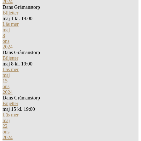
2024
Dans Gråmanstorp
Biljetter
maj 1 kl. 19:00
Läs mer
maj
8
ons
2024
Dans Gråmanstorp
Biljetter
maj 8 kl. 19:00
Läs mer
maj
15
ons
2024
Dans Gråmanstorp
Biljetter
maj 15 kl. 19:00
Läs mer
maj
22
ons
2024