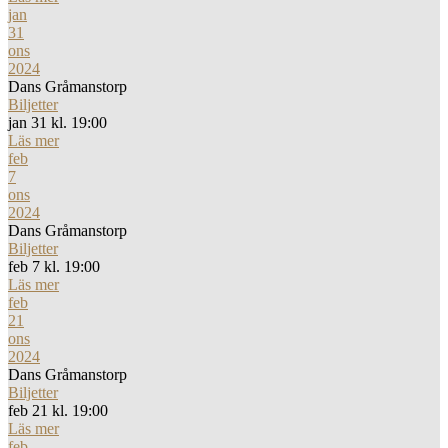
jan
31
ons
2024
Dans Gråmanstorp
Biljetter
jan 31 kl. 19:00
Läs mer
feb
7
ons
2024
Dans Gråmanstorp
Biljetter
feb 7 kl. 19:00
Läs mer
feb
21
ons
2024
Dans Gråmanstorp
Biljetter
feb 21 kl. 19:00
Läs mer
feb