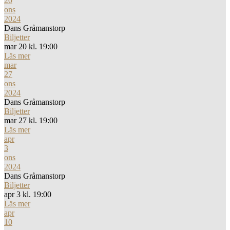
20
ons
2024
Dans Gråmanstorp
Biljetter
mar 20 kl. 19:00
Läs mer
mar
27
ons
2024
Dans Gråmanstorp
Biljetter
mar 27 kl. 19:00
Läs mer
apr
3
ons
2024
Dans Gråmanstorp
Biljetter
apr 3 kl. 19:00
Läs mer
apr
10