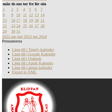
mån
tis
ons
tor
fre
lör
sön
1
2
3
4
5
6
7
8
9
10
11
12
13
14
15
16
17
18
19
20
21
22
23
24
25
26
27
28
29
30
31
2022
apr
maj 2023
jun
2024
Prenumerera
Lägg till i Timely-kalender
Lägg till i Google Kalender
Lägg till i Outlook
Lägg till i Apple Kalender
Lägg till i annan kalender
Export to XML