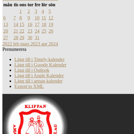
mån
tis
ons
tor
fre
lör
sön
1
2
3
4
5
6
7
8
9
10
11
12
13
14
15
16
17
18
19
20
21
22
23
24
25
26
27
28
29
30
31
2022
feb
mars 2023
apr
2024
Prenumerera
Lägg till i Timely-kalender
Lägg till i Google Kalender
Lägg till i Outlook
Lägg till i Apple Kalender
Lägg till i annan kalender
Export to XML