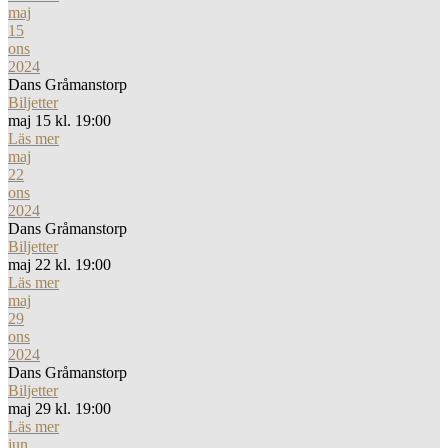
maj
15
ons
2024
Dans Gråmanstorp
Biljetter
maj 15 kl. 19:00
Läs mer
maj
22
ons
2024
Dans Gråmanstorp
Biljetter
maj 22 kl. 19:00
Läs mer
maj
29
ons
2024
Dans Gråmanstorp
Biljetter
maj 29 kl. 19:00
Läs mer
jun