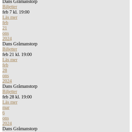
Dans Gråmanstorp
Biljetter
feb 7 kl. 19:00
Läs mer
feb
21
ons
2024
Dans Gråmanstorp
Biljetter
feb 21 kl. 19:00
Läs mer
feb
28
ons
2024
Dans Gråmanstorp
Biljetter
feb 28 kl. 19:00
Läs mer
mar
6
ons
2024
Dans Gråmanstorp