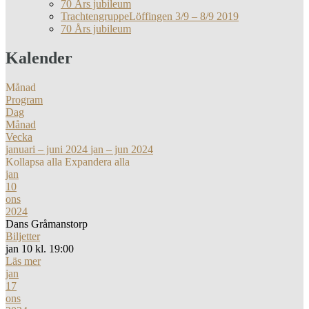
70 Års jubileum
TrachtengruppeLöffingen 3/9 – 8/9 2019
70 Års jubileum
Kalender
Månad
Program
Dag
Månad
Vecka
januari – juni 2024
jan – jun 2024
Kollapsa alla
Expandera alla
jan
10
ons
2024
Dans Gråmanstorp
Biljetter
jan 10 kl. 19:00
Läs mer
jan
17
ons