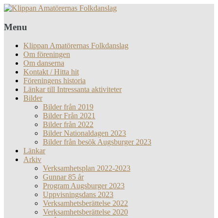
Menu
Klippan Amatörernas Folkdanslag
Om föreningen
Om danserna
Kontakt / Hitta hit
Föreningens historia
Länkar till Intressanta aktiviteter
Bilder
Bilder från 2019
Bilder Från 2021
Bilder från 2022
Bilder Nationaldagen 2023
Bilder från besök Augsburger 2023
Länkar
Arkiv
Verksamhetsplan 2022-2023
Gunnar 85 år
Program Augsburger 2023
Uppvisningsdans 2023
Verksamhetsberättelse 2022
Verksamhetsberättelse 2020