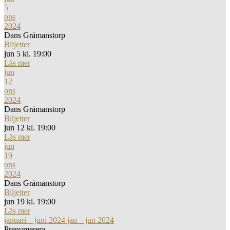
5
ons
2024
Dans Gråmanstorp
Biljetter
jun 5 kl. 19:00
Läs mer
jun
12
ons
2024
Dans Gråmanstorp
Biljetter
jun 12 kl. 19:00
Läs mer
jun
19
ons
2024
Dans Gråmanstorp
Biljetter
jun 19 kl. 19:00
Läs mer
januari – juni 2024
jan – jun 2024
Prenumerera