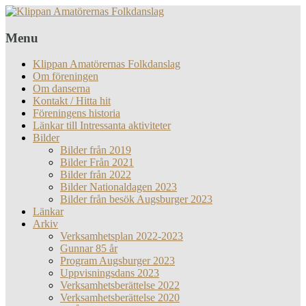
Menu
Klippan Amatörernas Folkdanslag
Om föreningen
Om danserna
Kontakt / Hitta hit
Föreningens historia
Länkar till Intressanta aktiviteter
Bilder
Bilder från 2019
Bilder Från 2021
Bilder från 2022
Bilder Nationaldagen 2023
Bilder från besök Augsburger 2023
Länkar
Arkiv
Verksamhetsplan 2022-2023
Gunnar 85 år
Program Augsburger 2023
Uppvisningsdans 2023
Verksamhetsberättelse 2022
Verksamhetsberättelse 2020