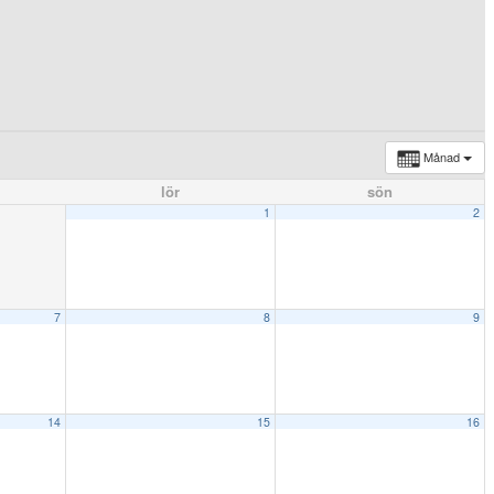
Månad
lör
sön
1
2
7
8
9
14
15
16