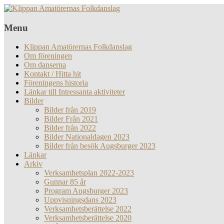
Menu
Klippan Amatörernas Folkdanslag
Om föreningen
Om danserna
Kontakt / Hitta hit
Föreningens historia
Länkar till Intressanta aktiviteter
Bilder
Bilder från 2019
Bilder Från 2021
Bilder från 2022
Bilder Nationaldagen 2023
Bilder från besök Augsburger 2023
Länkar
Arkiv
Verksamhetsplan 2022-2023
Gunnar 85 år
Program Augsburger 2023
Uppvisningsdans 2023
Verksamhetsberättelse 2022
Verksamhetsberättelse 2020