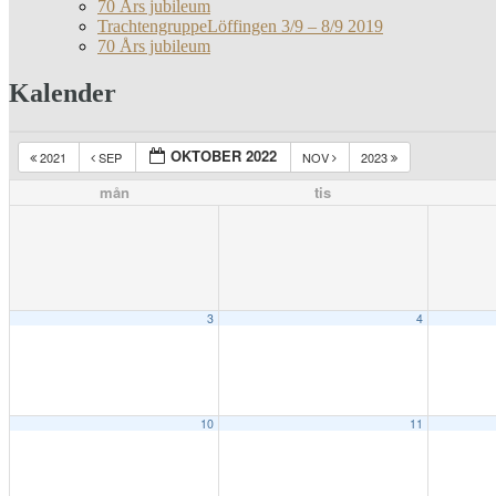
70 Års jubileum
TrachtengruppeLöffingen 3/9 – 8/9 2019
70 Års jubileum
Kalender
OKTOBER 2022
2021
SEP
NOV
2023
mån
tis
3
4
10
11