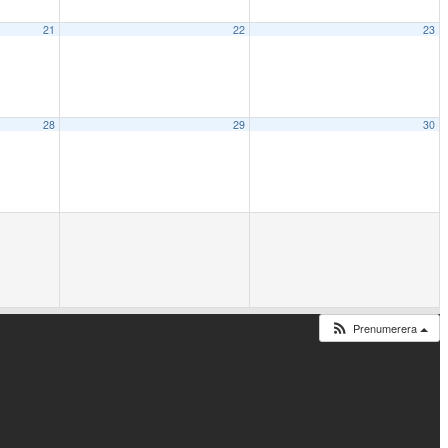
21
22
23
28
29
30
Prenumerera