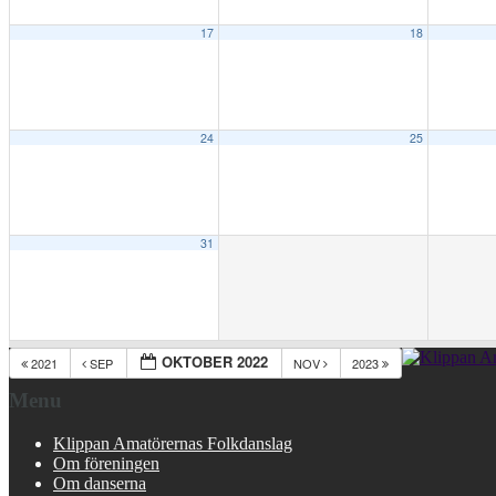
17
18
24
25
31
OKTOBER 2022
2021
SEP
NOV
2023
Menu
Klippan Amatörernas Folkdanslag
Om föreningen
Om danserna