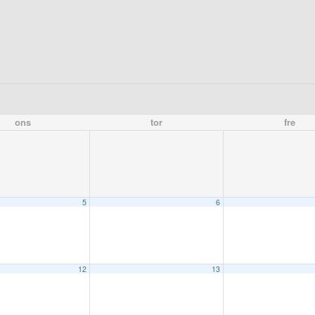
ons
tor
fre
5
6
12
13