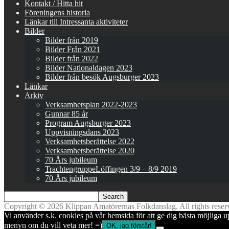
Kontakt / Hitta hit
Föreningens historia
Länkar till Intressanta aktiviteter
Bilder
Bilder från 2019
Bilder Från 2021
Bilder från 2022
Bilder Nationaldagen 2023
Bilder från besök Augsburger 2023
Länkar
Arkiv
Verksamhetsplan 2022-2023
Gunnar 85 år
Program Augsburger 2023
Uppvisningsdans 2023
Verksamhetsberättelse 2022
Verksamhetsberättelse 2020
70 Års jubileum
TrachtengruppeLöffingen 3/9 – 8/9 2019
70 Års jubileum
Copyright © 2026 Klippan Amatörernas Folkdanslag. All rights reser
Vi använder s.k. cookies på vår hemsida för att ge dig bästa möjliga u
menyn om du vill veta mer! =)
OK, jag förstår!