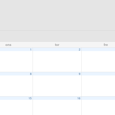
ons
tor
fre
1
2
8
9
15
16