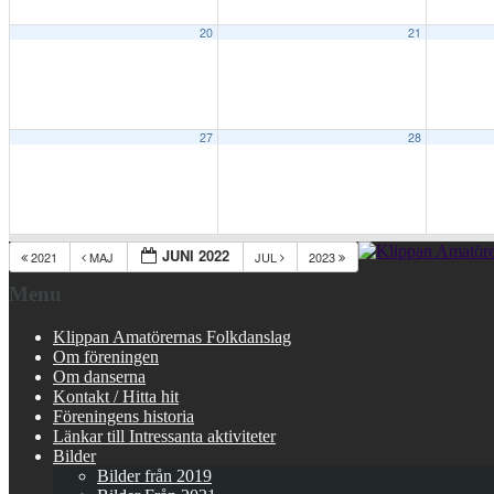
20
21
27
28
JUNI 2022
2021
MAJ
JUL
2023
Menu
Klippan Amatörernas Folkdanslag
Om föreningen
Om danserna
Kontakt / Hitta hit
Föreningens historia
Länkar till Intressanta aktiviteter
Bilder
Bilder från 2019