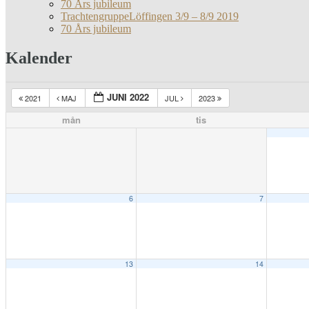
70 Års jubileum
TrachtengruppeLöffingen 3/9 – 8/9 2019
70 Års jubileum
Kalender
JUNI 2022
2021
MAJ
JUL
2023
mån
tis
6
7
13
14