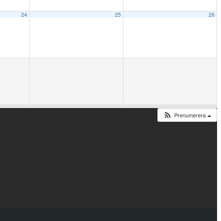
24
25
26
Prenumerera