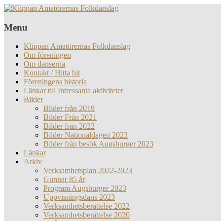
Menu
Klippan Amatörernas Folkdanslag
Om föreningen
Om danserna
Kontakt / Hitta hit
Föreningens historia
Länkar till Intressanta aktiviteter
Bilder
Bilder från 2019
Bilder Från 2021
Bilder från 2022
Bilder Nationaldagen 2023
Bilder från besök Augsburger 2023
Länkar
Arkiv
Verksamhetsplan 2022-2023
Gunnar 85 år
Program Augsburger 2023
Uppvisningsdans 2023
Verksamhetsberättelse 2022
Verksamhetsberättelse 2020