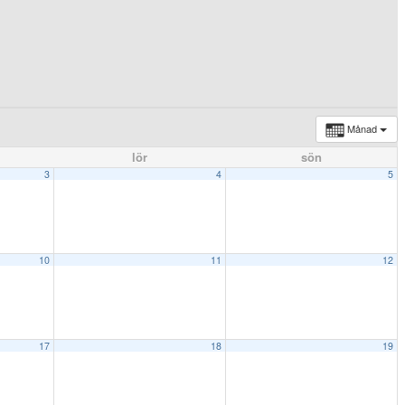
Månad
lör
sön
3
4
5
10
11
12
17
18
19