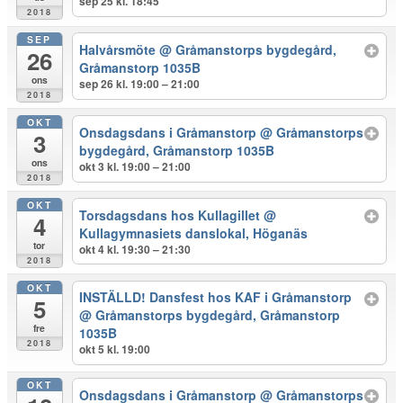
sep 25 kl. 18:45
2018
SEP
Halvårsmöte
@ Gråmanstorps bygdegård,
26
Gråmanstorp 1035B
ons
sep 26 kl. 19:00 – 21:00
2018
OKT
Onsdagsdans i Gråmanstorp
@ Gråmanstorps
3
bygdegård, Gråmanstorp 1035B
ons
okt 3 kl. 19:00 – 21:00
2018
OKT
Torsdagsdans hos Kullagillet
@
4
Kullagymnasiets danslokal, Höganäs
tor
okt 4 kl. 19:30 – 21:30
2018
OKT
INSTÄLLD! Dansfest hos KAF i Gråmanstorp
5
@ Gråmanstorps bygdegård, Gråmanstorp
fre
1035B
2018
okt 5 kl. 19:00
OKT
Onsdagsdans i Gråmanstorp
@ Gråmanstorps