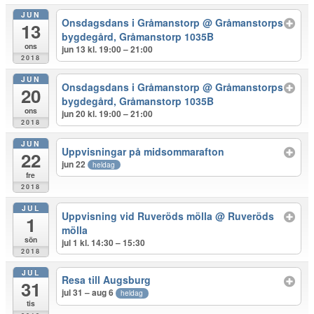
JUN
Onsdagsdans i Gråmanstorp
@ Gråmanstorps
13
bygdegård, Gråmanstorp 1035B
ons
jun 13 kl. 19:00 – 21:00
2018
JUN
Onsdagsdans i Gråmanstorp
@ Gråmanstorps
20
bygdegård, Gråmanstorp 1035B
ons
jun 20 kl. 19:00 – 21:00
2018
JUN
Uppvisningar på midsommarafton
22
jun 22
heldag
fre
2018
JUL
Uppvisning vid Ruveröds mölla
@ Ruveröds
1
mölla
sön
jul 1 kl. 14:30 – 15:30
2018
JUL
Resa till Augsburg
31
jul 31 – aug 6
heldag
tis