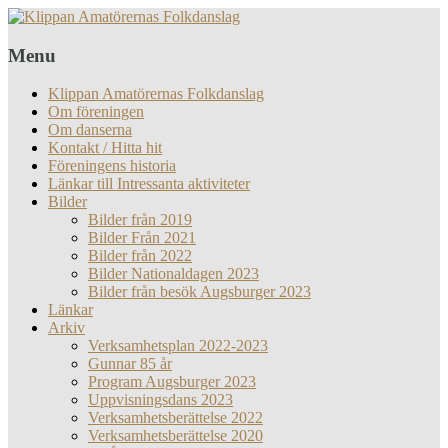
Menu
Klippan Amatörernas Folkdanslag
Om föreningen
Om danserna
Kontakt / Hitta hit
Föreningens historia
Länkar till Intressanta aktiviteter
Bilder
Bilder från 2019
Bilder Från 2021
Bilder från 2022
Bilder Nationaldagen 2023
Bilder från besök Augsburger 2023
Länkar
Arkiv
Verksamhetsplan 2022-2023
Gunnar 85 år
Program Augsburger 2023
Uppvisningsdans 2023
Verksamhetsberättelse 2022
Verksamhetsberättelse 2020